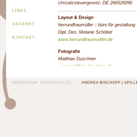
Umsatzsteuergesetz: DE 266526090
LINKS
Layout & Design
ANFAHRT
herrundfraumüller :: büro für gestaltung
Dipl. Des. Melanie Schöbel
KONTAKT
www.herrundfraumueller.de
Fotografie
Matthias Duschner
www.matthias.duschner.de
Programmierung • Technik
IMPRESSUM
DATENSCHUTZ
ANDREA BISCHOFF | SPILLEN
computer daten netze
ing. büro joest feenders
www.feenders.de
1. Inhalt des Online-Angebotes
Die auf unseren Internetseiten zur Verf
gestellten Inhalte sind unseres Erachte
und sorgfältig erarbeitet. Wir übernehm